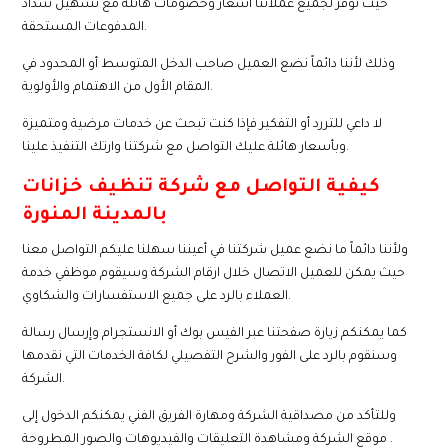
حيث نوفر لجميع عملائنا أسعار وخصومات هائلة مع تسهيل سداد
المدفوعات المستحقة.
وذلك لأننا دائماً نضع العميل صاحب الدخل المتوسط أو المحدود في
المقام الأول من الاهتمام والأولوية.
لا داعي للتررد أو التفكير فإذا كنت تبحث عن خدمات مرضية ومتميزة
وبأسعار هائلة عليك التواصل مع شركتنا وارتك التنفيذ علينا.
كيفية التواصل مع شركة تنظيف خزانات
بالمدينة المنورة
ولأننا دائماً ما نضع عميل شركتنا في أعيننا سهلنا عليكم التواصل معنا
حيث يمكن للعميل الاتصال خلال ارقام الشركة وسيقوم موظفي خدمة
العملاء بالرد على جميع الاستفسارات والشكاوي.
كما يمكنكم زيارة صفحتنا عبر الفيس بوك أو الانستجرام وإرسال رسالة
وسنقوم بالرد على الفور والشرح التفصيلي لكافة الخدمات التي نقدمها
الشركة.
وللتأكد من مصداقية الشركة ومهارة الفريق الفني يمكنكم الدخول إلى
موقع الشركة ومشاهدة التعليقات والفيديوهات والصور المطروحة .