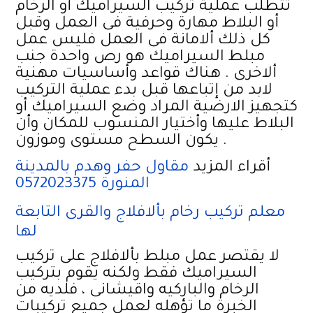
تتطلب عملية تركيب السيراميك أو الرخام
أو البلاط مهارة وحرفية فى العمل وقبل
كل ذلك ألامانة فى العمل فليس عمل
مبلط السيراميك هو رص واحدة جنب
ألاخرى . هناك قواعد وأساسيات مهنية
لابد من إتباعها قبل بدء عملية التركيب
كتجهيز الارضية المراد وضع السيراميك أو
البلاط عليها وأختيار المنسوب للمكان وأن
يكون السطح مستوى وموزون .
أقراء المزيد
مقاول حفر وهدم بالمدينة
المنورة 0572023375
معلم تركيب رخام بألافلاج والقرى التابعة
لها
لا يقتصر عمل مبلط بألافلاج على تركيب
السيراميك فقط ولكنه يقوم بتركيب
الرخام والباركيه واقيشانى ، فلديه من
الخبرة ما تؤهله لعمل جميع تركيبات