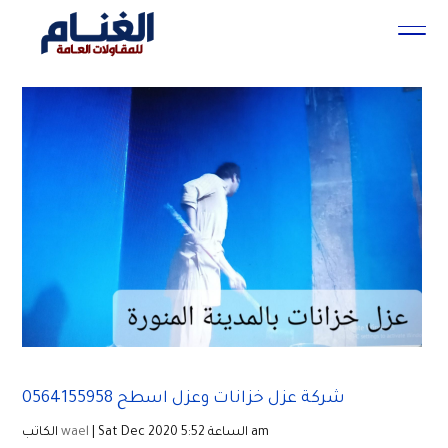
شركة عزل خزانات وعزل اسطح 0564155958
| Sat Dec 2020 الساعة 5:52 am
wael
الكاتب