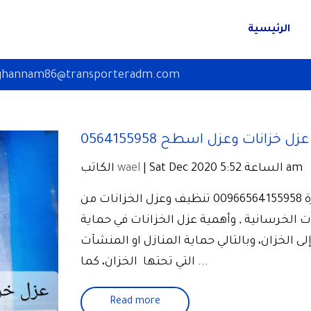
الرئيسية
ghannam86@transporteradm.com
ل خزانات وعزل اسطح 0564155958
| Sat Dec 2020 الساعة 5:52 am
wael
الكاتب
شركة عزل خزانات وأسطح بالمدينة المنورة 00966564155958 تنظيف وعزل الخزانات من
ت الخرسانية , وأهمية عزل الخزانات في حماية
 الخزان، وبالتالي حماية المنازل او المنشآت
التي تحتها الخزان، كما...
Read more